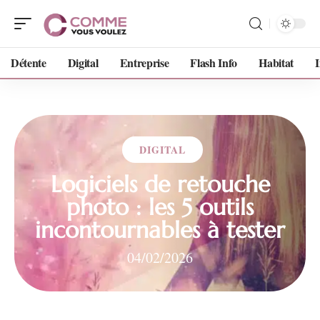
Détente
Digital
Entreprise
Flash Info
Habitat
DIGITAL
Logiciels de retouche
photo : les 5 outils
incontournables à tester
04/02/2026