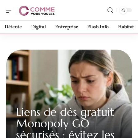
Détente
Digital
Entreprise
Flash Info
Habitat
Liens de dés gratuit
Monopoly GO
sécurisés : évitez les