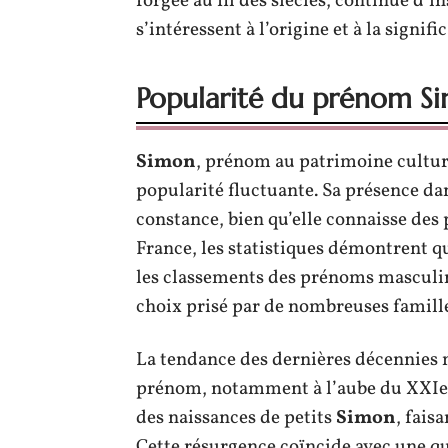
forgée au fil des siècles, continue d’
s’intéressent à l’origine et à la signif
Popularité du prénom Si
Simon
, prénom au patrimoine culture
popularité fluctuante. Sa présence dans
constance, bien qu’elle connaisse des 
France, les statistiques démontrent 
les classements des prénoms masculins
choix prisé par de nombreuses famill
La tendance des dernières décennies
prénom, notamment à l’aube du XXIe 
des naissances de petits
Simon
, fais
Cette résurgence coïncide avec une qu