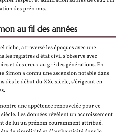
inspirer respect et admiration auprès de ceux qui
ication des prénoms.
mon au fil des années
l riche, a traversé les époques avec une
 les registres d’état civil s’observe avec
pics et des creux au gré des générations. En
que Simon a connu une ascension notable dans
 dès le début du XXe siècle, s’érigeant en
es.
 montre une appétence renouvelée pour ce
siècle. Les données révèlent un accroissement
ant de lui un prénom couramment attribué.
ête de simplicité et d’authenticité dans le