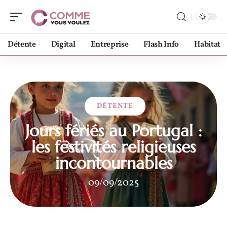
Détente
Digital
Entreprise
Flash Info
Habitat
DÉTENTE
Jours fériés au Portugal :
les festivités religieuses
incontournables
09/09/2025