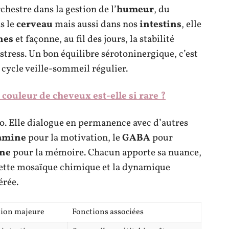
hestre dans la gestion de l’
humeur
, du
s le
cerveau
mais aussi dans nos
intestins
, elle
nes
et façonne, au fil des jours, la stabilité
tress. Un bon équilibre sérotoninergique, c’est
 cycle veille-sommeil régulier.
 couleur de cheveux est-elle si rare ?
lo. Elle dialogue en permanence avec d’autres
amine
pour la motivation, le
GABA
pour
ine
pour la mémoire. Chacun apporte sa nuance,
 cette mosaïque chimique et la dynamique
érée.
tion majeure
Fonctions associées