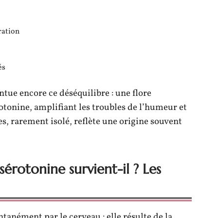
ration
és
tue encore ce déséquilibre : une flore
otonine, amplifiant les troubles de l’humeur et
, rarement isolé, reflète une origine souvent
rotonine survient-il ? Les
tanément par le cerveau : elle résulte de la