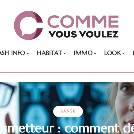
ASH INFO
HABITAT
IMMO
LOOK
SANTÉ
nsmetteur : comment dé