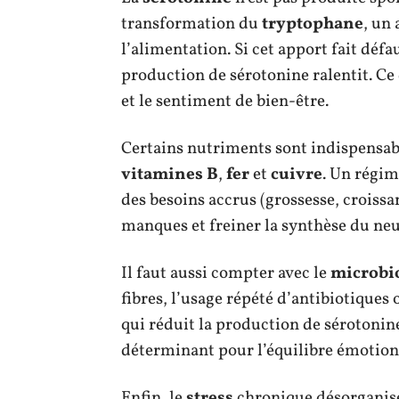
transformation du
tryptophane
, un
l’alimentation. Si cet apport fait défau
production de sérotonine ralentit. Ce d
et le sentiment de bien-être.
Certains nutriments sont indispensabl
vitamines B
,
fer
et
cuivre
. Un régim
des besoins accrus (grossesse, croissa
manques et freiner la synthèse du ne
Il faut aussi compter avec le
microbio
fibres, l’usage répété d’antibiotiques 
qui réduit la production de sérotonine
déterminant pour l’équilibre émotion
Enfin, le
stress
chronique désorganise