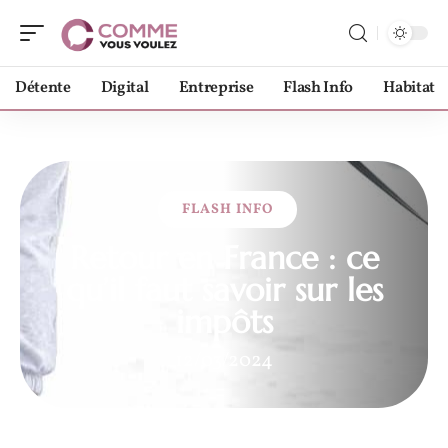
Détente
Digital
Entreprise
Flash Info
Habitat
FLASH INFO
Retour en France : ce
qu’il faut savoir sur les
impôts
12/03/2024