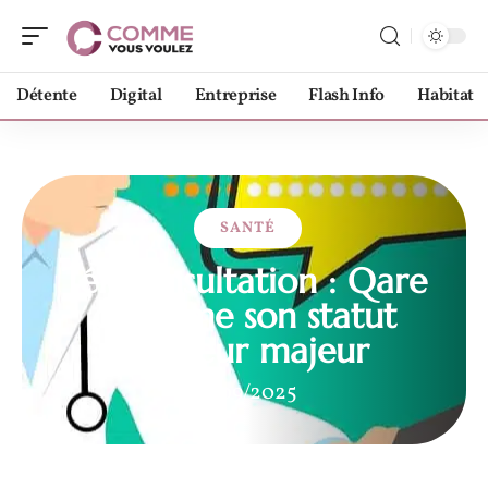
Détente
Digital
Entreprise
Flash Info
Habitat
SANTÉ
Téléconsultation : Qare
confirme son statut
d’acteur majeur
15/09/2025