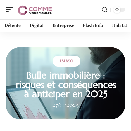
Détente
Digital
Entreprise
Flash Info
Habitat
IMMO
Bulle immobilière :
risques et conséquences
à anticiper en 2025
27/11/2025