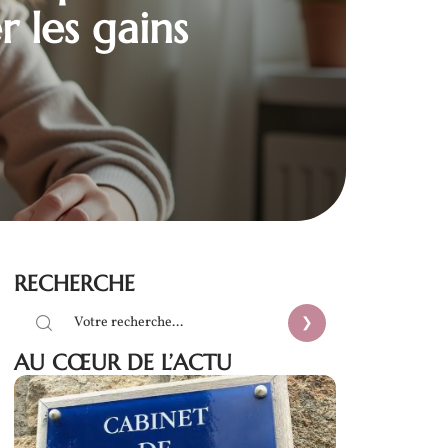
 les gains
RECHERCHE
AU CŒUR DE L’ACTU