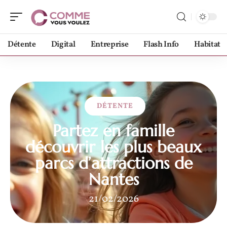
Détente
Digital
Entreprise
Flash Info
Habitat
DÉTENTE
Partez en famille
découvrir les plus beaux
parcs d’attractions de
Nantes
21/02/2026