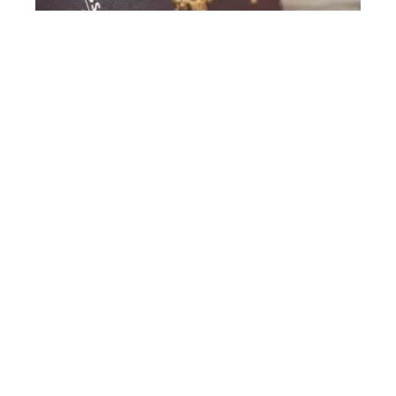
Comment accélérer son passeport ?
Contact
Mentions Légales
Sitemap
© 2025 | commevousvoulez.fr