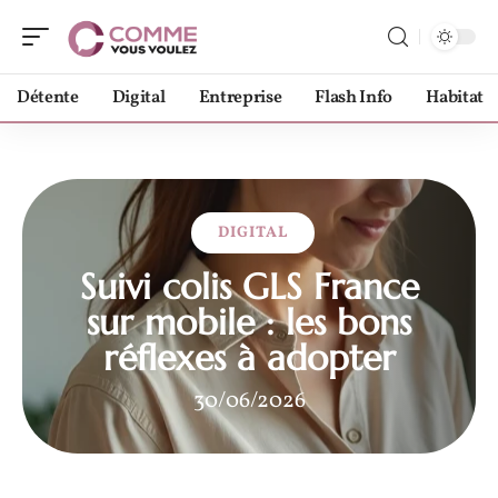
Détente
Digital
Entreprise
Flash Info
Habitat
DIGITAL
Suivi colis GLS France
sur mobile : les bons
réflexes à adopter
30/06/2026