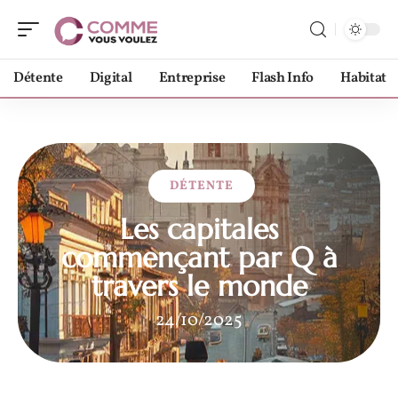
Détente
Digital
Entreprise
Flash Info
Habitat
DÉTENTE
Les capitales
commençant par Q à
travers le monde
24/10/2025